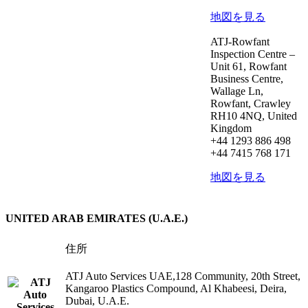
地図を見る
ATJ-Rowfant
Inspection Centre –
Unit 61, Rowfant
Business Centre,
Wallage Ln,
Rowfant, Crawley
RH10 4NQ, United
Kingdom
+44 1293 886 498
+44 7415 768 171
地図を見る
UNITED ARAB EMIRATES (U.A.E.)
住所
ATJ Auto Services UAE,128 Community, 20th Street,
Kangaroo Plastics Compound, Al Khabeesi, Deira,
Dubai, U.A.E.