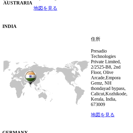
地図を見る
INDIA
住所
Presadio
Technologies
Private Limited,
2/2525-B8, 2nd
Floor, Olive
Arcade,Empora
Gemz, NH
thondayad bypass,
Calicut,Kozhikode,
Kerala, India,
673009
地図を見る
GERMANY