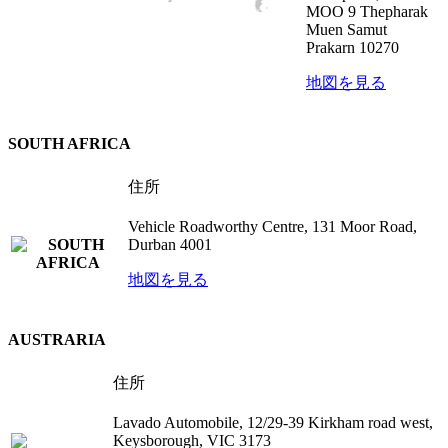
MOO 9 Thepharak
Muen Samut
Prakarn 10270
地図を見る
SOUTH AFRICA
住所
Vehicle Roadworthy Centre, 131 Moor Road,
Durban 4001
地図を見る
AUSTRARIA
住所
Lavado Automobile, 12/29-39 Kirkham road west,
Keysborough, VIC 3173