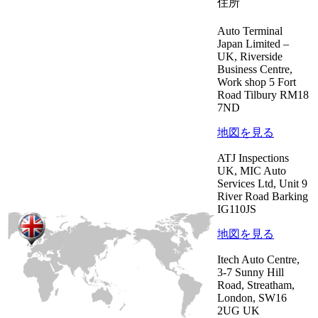
住所
Auto Terminal
Japan Limited –
UK, Riverside
Business Centre,
Work shop 5 Fort
Road Tilbury RM18
7ND
地図を見る
ATJ Inspections
UK, MIC Auto
Services Ltd, Unit 9
River Road Barking
IG110JS
地図を見る
Itech Auto Centre,
3-7 Sunny Hill
Road, Streatham,
London, SW16
2UG UK